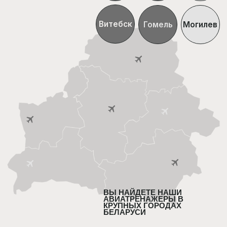
+375
Даю согласие на обработку
Персональных
данных
ПОЛУЧИТЬ КОНСУЛЬТАЦИЮ
+375 33 333 12 38
НАВИГАЦИЯ
МИНСК:
Тимирязева 74а, ТЦ
PALAZZO
О компании
(Boeing 737NG)
Цены
Независимости 117а,
Локации
ТЦ Александров