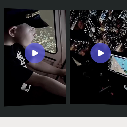
КУПИТЬ СЕРТИФИКАТ
У вас есть возможность совершить
полноценный рейс: начиная с запуска
двигателей и буксировки, и заканчивая
заруливанием на место стоянки. Вы также
можете отработать мастерство посадки
самолета и выполнить несколько заходов за
это время.
ЗАБРОНИРОВАТЬ ПОЛЕТ
КУПИТЬ СЕРТИФИКАТ
От запуска двигателей до заруливания на
стоянку вам предстоит пройти весь путь