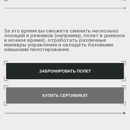
( Локации )
Минск
Гродно
Брест