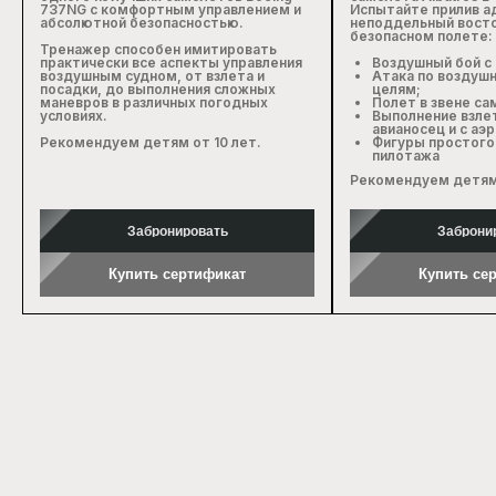
737NG с комфортным управлением и
Испытайте прилив а
абсолютной безопасностью.
неподдельный восто
безопасном полете:
Тренажер способен имитировать
практически все аспекты управления
Воздушный бой с
воздушным судном, от взлета и
Атака по воздуш
посадки, до выполнения сложных
целям;
маневров в различных погодных
Полет в звене са
условиях.
Выполнение взлет
авианосец и с аэ
Рекомендуем детям от 10 лет.
Фигуры простого
пилотажа
Рекомендуем детям 
Забронировать
Заброни
Купить сертификат
Купить се