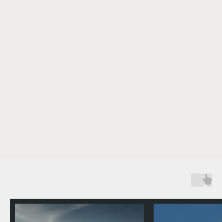
Пассаж
Авиатренажеры
(Boeing 737NG, Tecnam
Маршруты
P2006T, Albatros L-39)
Сертификаты
Акции
Отзывы
Блог
FAQ
Котакты
ГРОДНО:
ЦУМ Советская 18
(Boeing 737NG)
Карта сайта
ВИТЕБСК:
ГОМЕЛЬ:
Ул. Буденого, 7
ул.Рабочая 22,
БЦ «МИР»
БЦ «Деловой»
(Boeing 737NG)
(Boeing 737NG)
5,0
Рейтинг организации в Яндексе
Частное предприятие «ФлайСим»
Республика Беларусь, г. Минск ,пр
Независимости 117а ,пом.33
Свидетельство о государственной
регистрации № 193933118 выдано Минским
горисполкомом от 28.11.2025 г.
почтовый адрес :
220012 г.Минск пр. Независимости 117а, пом.
33