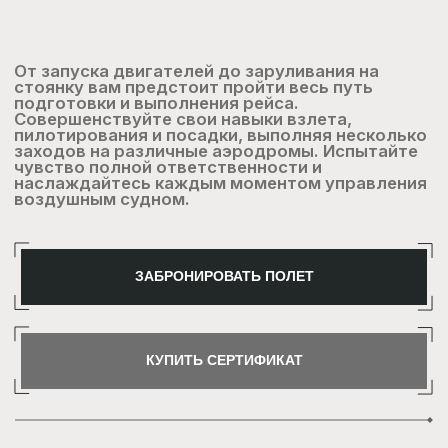
За это время вы успеете ознакомиться с
оборудованием в кабине, пройти инструктаж,
взлететь, сделать несколько кругов в
окрестностях аэропорта, совершить посадку.
ЗАБРОНИРОВАТЬ ПОЛЕТ
КУПИТЬ СЕРТИФИКАТ
За это время вы сможете совершить взлет и
посадку на авианосец и с аэродрома, фигуры
простого и сложного пилотажа, провести
воздушный бой с противником, полет в звене
самолетов, атаку по воздушным и наземным
целям.
ЗАБРОНИРОВАТЬ ПОЛЕТ
КУПИТЬ СЕРТИФИКАТ