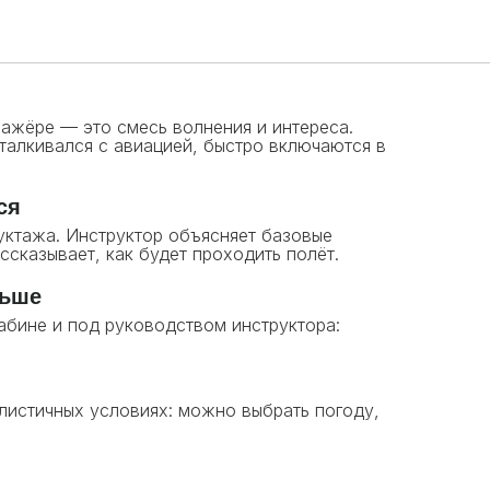
рвый полёт на
ажёре — это смесь волнения и интереса.
сталкивался с авиацией, быстро включаются в
ся
уктажа. Инструктор объясняет базовые
ссказывает, как будет проходить полёт.
льше
абине и под руководством инструктора:
листичных условиях: можно выбрать погоду,